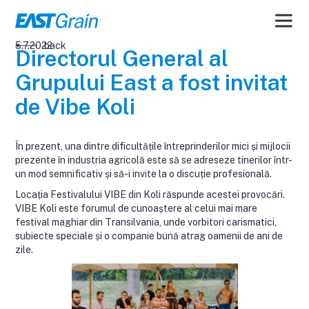
5.7.2022
back
Directorul General al
Grupului East a fost invitat
de Vibe Koli
În prezent, una dintre dificultățile întreprinderilor mici și mijlocii
prezente în industria agricolă este să se adreseze tinerilor într-
un mod semnificativ și să-i invite la o discuție profesională.
Locația Festivalului VIBE din Koli răspunde acestei provocări.
VIBE Koli este forumul de cunoaștere al celui mai mare
festival maghiar din Transilvania, unde vorbitori carismatici,
subiecte speciale și o companie bună atrag oamenii de ani de
zile.