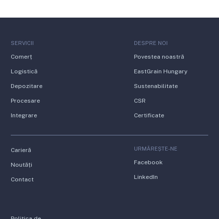
SERVICII
DESPRE NOI
Comerț
Povestea noastră
Logistică
EastGrain Hungary
Depozitare
Sustenabilitate
Procesare
CSR
Integrare
Certificate
URMĂREȘTE-NE
Carieră
Facebook
Noutăți
LinkedIn
Contact
Politica de