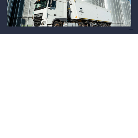
Az East Csoporthoz tartozó logisztikai vállalatunkon
keresztül fuvarozási megoldásokat tudunk biztosítani
ügyfeleink részére.
Tudj meg többet
Tárolás