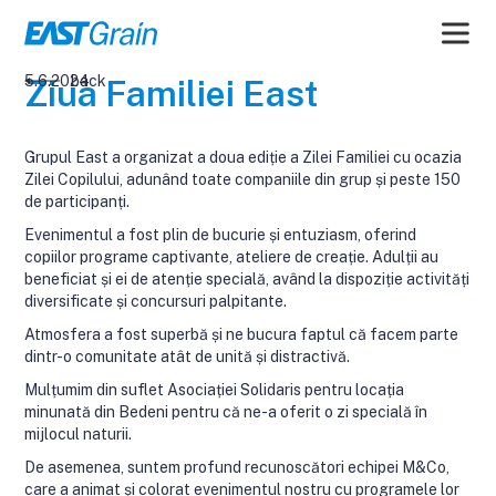
5.6.2024
back
Ziua Familiei East
Grupul East a organizat a doua ediție a Zilei Familiei cu ocazia
Zilei Copilului, adunând toate companiile din grup și peste 150
de participanți.
Evenimentul a fost plin de bucurie și entuziasm, oferind
copiilor programe captivante, ateliere de creație. Adulții au
beneficiat și ei de atenție specială, având la dispoziție activități
diversificate și concursuri palpitante.
Atmosfera a fost superbă și ne bucura faptul că facem parte
dintr-o comunitate atât de unită și distractivă.
Mulțumim din suflet Asociației Solidaris pentru locația
minunată din Bedeni pentru că ne-a oferit o zi specială în
mijlocul naturii.
De asemenea, suntem profund recunoscători echipei M&Co,
care a animat și colorat evenimentul nostru cu programele lor