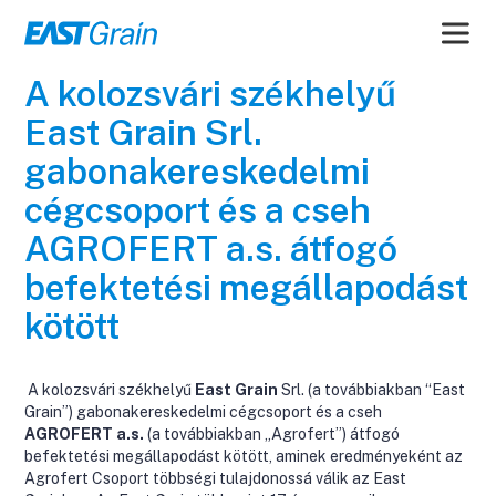
26/10/2023
back
A kolozsvári székhelyű
East Grain Srl.
gabonakereskedelmi
cégcsoport és a cseh
AGROFERT a.s. átfogó
befektetési megállapodást
kötött
A kolozsvári székhelyű
East Grain
Srl. (a továbbiakban “East
Grain”) gabonakereskedelmi cégcsoport és a cseh
AGROFERT a.s.
(a továbbiakban „Agrofert”) átfogó
befektetési megállapodást kötött, aminek eredményeként az
Agrofert Csoport többségi tulajdonossá válik az East