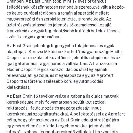
Grainben. Az East Grain több, mint 17 éves organikus
fejlődésnek köszönhetően regionális szereplővé vált a közép-
és kelet-európai régióban, a romániai operáció mellett
magyarországi és szerbiai jelenléttel is rendelkezik. Az
üzletrészvásárlással és jelentős tőkeemeléssel lezajló
tranzakció az egyik legjelentősebb külföldi befektetésnek
számít a régió agráriumában.
Az East Grain jelenlegi legnagyobb tulajdonosa és egyik
alapítója, a Kerezsi Miklóshoz köthető magyarországi Hodler
Csoport a tranzakciót követően is jelentős tulajdonos és az
igazgatótanács tagja marad a vállalatban. A tranzakció a
Hodler Csoport régiós konszolidációs stratégiájának
relevanciáját igazolja, és megalapozza egy, az Agrofert
Csoporttal történő szélesebb körű együttműködés
kialakítását.
Az East Grain fő tevékenysége a gabona és olajos magvak
kereskedelme, mely folyamatosan bővült logisztikai,
raktározási, feldolgozásiés mezőgazdasági input
kereskedelmi szolgáltatásokkal. A befektetéssel az Agrofert
célja, hogy támaszkodva az East Grain eddigi stratégiájára
egy méretében és lefedettségében sokkal jelentősebb
integrált gabona és inputkereskedő vállalatot hozzon létre,