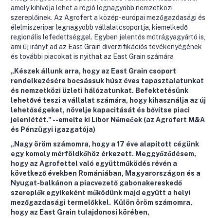
amely kihívója lehet a régió legnagyobb nemzetközi
szereplőinek. Az Agrofert a közép-európai mezőgazdasági és
élelmiszeripar legnagyobb vállalatcsoportja, kiemelkedő
regionális lefedettséggel. Egyben jelentős műtrágyagyártó is,
ami új irányt ad az East Grain diverzifikációs tevékenyégének
és további piacokat is nyithat az East Grain számára
„Készek állunk arra, hogy az East Grain csoport
rendelkezésére bocsássuk húsz éves tapasztalatunkat
és nemzetközi üzleti hálózatunkat. Befektetésünk
lehetővé teszi a vállalat számára, hogy kihasználja az új
lehetőségeket, növelje kapacitását és bővítse piaci
jelenlétét." --emelte ki Libor Němeček (az Agrofert M&A
és Pénzügyi igazgatója)
„Nagy öröm számomra, hogy a 17 éve alapított cégünk
egy komoly mérföldkőhöz érkezett. Meggyőződésem,
hogy az Agrofettel való együttműködés révén a
következő években Romániában, Magyarországon és a
Nyugat-balkánon a piacvezető gabonakereskedő
szereplők egyikeként működünk majd együtt a helyi
mezőgazdasági termelőkkel. Külön öröm számomra,
hogy az East Grain tulajdonosi körében,