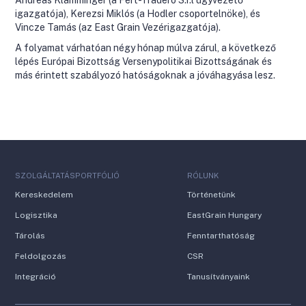
Andreas Klamminger (a Fert-Tradero S.r.l ügyvezető
igazgatója), Kerezsi Miklós (a Hodler csoportelnöke), és
Vincze Tamás (az East Grain Vezérigazgatója).
A folyamat várhatóan négy hónap múlva zárul, a következő
lépés Európai Bizottság Versenypolitikai Bizottságának és
más érintett szabályozó hatóságoknak a jóváhagyása lesz.
SZOLGÁLTATÁSPORTFÓLIÓ
RÓLUNK
Kereskedelem
Történetünk
Logisztika
EastGrain Hungary
Tárolás
Fenntarthatóság
Feldolgozás
CSR
Integráció
Tanusítványaink