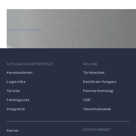
SZABAD POZÍCIÓINK
SZOLGÁLTATÁSPORTFÓLIÓ
RÓLUNK
Kereskedelem
Történetünk
Logisztika
EastGrain Hungary
Tárolás
Fenntarthatóság
Feldolgozás
CSR
Integráció
Tanusítványaink
KÖVESS MINKET
Karrier